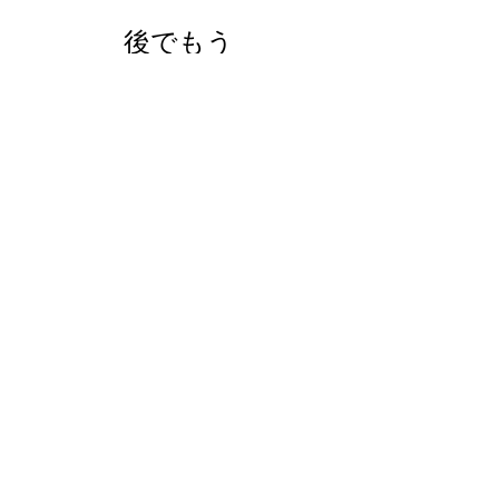
後でもう
一度お試
しくださ
い
記事が公開さ
れると、ここ
に表示されま
す。
アーカイブ
2018年5月
（1）
1件の記事
2018年3月
（2）
2件の記事
2018年1月
（1）
1件の記事