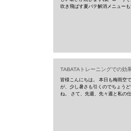
吹き飛ばす夏バテ解消メニューも
スクラブ8月号（6月25日発売）
て、田畑式トレーニングの特集を
きました～！...
TABATAトレーニングでの効
皆様こんにちは。 本日も梅雨空
が、少し暑さも引くのでちょうど
ね。 さて、先週、先々週と私の
授のアメリカ出張で毎週木曜日の
科学部一回生授業のブログが書け
でしたが今週はしっかり受けてま
で内容を簡単に書かせ...