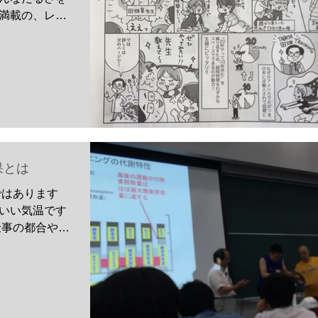
満載の、レタ
夏の特大号に
組んでいただ
果とは
ではあります
いい気温です
仕事の都合や教
スポーツ健康
ておりません
いりましたの