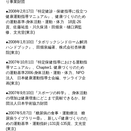
り事業財団
●2008年2月17日『特定健診・保健指導に役立つ
健康運動指導マニュアル』、健康づくりのため
の運動基準-身体活動・運動・体力 18貢‐26
貢、佐藤祐造・川久保清・田畑泉・樋口満監
修、文光堂(東京)
●2008年1月10日『タボリックシンドローム解消
ハンドブック』、田畑泉編著、株式会社杏林書
院(東京)
●2007年10月1日『特定保健指導における運動指
導マニュアル』、Chapter1. 健康づくりのため
の運動基準2006-身体活動・運動・体力、NPO
法人 日本健康運動指導士会編、サンライフ企
画(東京)
●2007年9月10日『スポーツの科学』、身体活動
の増加は健康増進にどこまで貢献できるか、財
団法人日本学術協力財団
●2007年5月7日『糖尿病の食事・運動療法 糖
尿病ライブラリー⑧』、新しい｢健康づくりのた
めの運動基準・運動指針｣131貢‐135貢、文光堂
(東京)