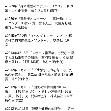
●1989年『身体運動のエナジェテｲクス』、田畑
泉・山本正嘉著、高文堂出版社(東京)
●1986年『高齢者とスポーツ』、高齢者のトレ
ーニング 35貢‐60貢、宮下充正・武藤芳照編、
東京大学出版会
●2015年7月2日『タバタ式トレーニング～究極
の科学的肉体改造メソッド～』、扶桑社（東
京）
●2013年3月15日『スポーツ指導者に必要な生理
学と運動生理学の知識』(村岡功 編著)、６章 健
康と運動．121頁-133頁、市村出版(東京)
●2012年11月20日『「生活する力を育てる」た
めの研究会』、第二章 身体活動と健康 17貢‐28
貢、建帛社(東京)
●2012年11月10日『国民の栄養白書2012年
版』、３節 健康づくりと新しい運動指針 58貢‐
70貢、中村丁次・門脇孝監修、株式会社日本医
療企画(東京)
●2012年1月15日『運動と健康の心理学』、第一