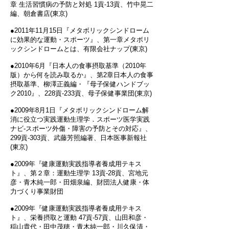
章 生活習慣病の予防と対処 1貢‐13貢、竹中晃二
編、朝倉書店(東京)
●2011年11月15日『メタボリックシンドローム
に効果的な運動・スポーツ』、第一章メタボリ
ックシンドロームとは、有限会社ナップ(東京)
●2010年6月『日本人の食事摂取基準（2010年
版）から何を読み取るか』、第2章日本人の食事
摂取基準、柳澤正義編・『母子保健ハンドブッ
ク2010』、228貢‐233貢、母子保健事業団(東京)
●2009年8月1日『メタボリックシンドローム解
消に役立つ実践運動生理学．スポーツ医学実践
ナビ-スポーツ外傷・障害の予防とその対応』、
299貢‐303貢、武藤芳照編著、日本医事新報社
(東京)
●2009年『健康運動実践指導者養成用テキス
ト』、第２章：運動生理学 13貢‐28貢、宮地元
彦・青木純一郎・田畑泉編、財団法人健康・体
力づくり事業財団
●2009年『健康運動実践指導者養成用テキス
ト』、栄養摂取と運動 47貢‐57貢、山田和彦・
稲山貴代・田中茂穂・青木純一郎・川久保清・