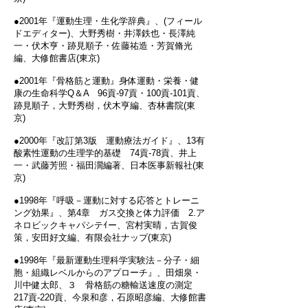
●2001年『運動生理・生化学辞典』、(フィール
ドエディター)、大野秀樹・井澤鉄也・長澤純
一・伏木亨・跡見順子・佐藤祐造・芳賀脩光
編、大修館書店(東京)
●2001年『骨格筋と運動』身体運動・栄養・健
康の生命科学Q＆A 96貢‐97貢・100貢‐101貢、
跡見順子，大野秀樹，伏木亨編、杏林書院(東
京)
●2000年『改訂第3版 運動療法ガイド』、13有
酸素性運動の生理学的基礎 74貢‐78貢、井上
一・武藤芳照・福田濶編著、日本医事新報社(東
京)
●1998年『呼吸－運動に対する応答とトレーニ
ング効果』、第4章 ガス交換と体力評価 2.ア
ネロビックキャパシテｲー、宮村実晴，古賀俊
策，安田好文編、有限会社ナップ(東京)
●1998年『最新運動生理科学実験法－分子・細
胞・組織レベルからのアプローチ』、田畑泉・
川中健太郎、３ 骨格筋の糖輸送速度の測定
217貢‐220貢、今泉和彦，石原昭彦編、大修館書