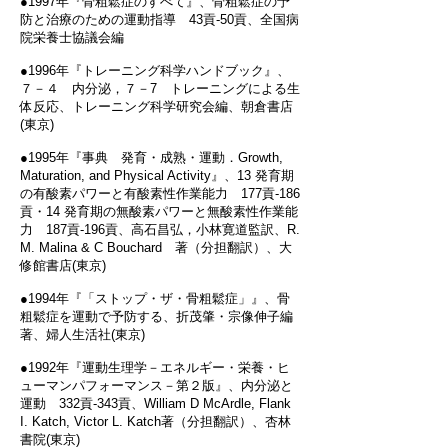
●1997年『骨粗鬆症のすべて』、骨粗鬆症の予
防と治療のための運動指導 43貢‐50貢、全国病
院栄養士協議会編
●1996年『トレーニング科学ハンドブック』、
７－４ 内分泌，７－7 トレーニングによる生
体反応、トレーニング科学研究会編、朝倉書店
(東京)
●1995年『事典 発育・成熟・運動．Growth,
Maturation, and Physical Activity』、13 発育期
の有酸素パワーと有酸素性作業能力 177貢‐186
貢・14 発育期の無酸素パワーと無酸素性作業能
力 187貢‐196貢、高石昌弘，小林寛道監訳、R.
M. Malina & C Bouchard 著（分担翻訳）、大
修館書店(東京)
●1994年『「ストップ・ザ・骨粗鬆症」』、骨
粗鬆症を運動で予防する、折茂肇・宗像伸子編
著、婦人生活社(東京)
●1992年『運動生理学－エネルギー・栄養・ヒ
ューマンパフォーマンス－第２版』、内分泌と
運動 332貢‐343貢、William D McArdle, Flank
I. Katch, Victor L. Katch著（分担翻訳）、杏林
書院(東京)