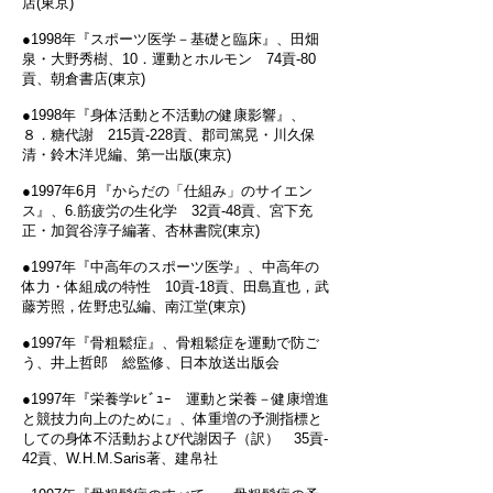
店(東京)
●1998年『スポーツ医学－基礎と臨床』、田畑
泉・大野秀樹、10．運動とホルモン 74貢‐80
貢、朝倉書店(東京)
●1998年『身体活動と不活動の健康影響』、
８．糖代謝 215貢‐228貢、郡司篤晃・川久保
清・鈴木洋児編、第一出版(東京)
●1997年6月『からだの「仕組み」のサイエン
ス』、6.筋疲労の生化学 32貢‐48貢、宮下充
正・加賀谷淳子編著、杏林書院(東京)
●1997年『中高年のスポーツ医学』、中高年の
体力・体組成の特性 10貢‐18貢、田島直也，武
藤芳照，佐野忠弘編、南江堂(東京)
●1997年『骨粗鬆症』、骨粗鬆症を運動で防ご
う、井上哲郎 総監修、日本放送出版会
●1997年『栄養学ﾚﾋﾞｭｰ 運動と栄養－健康増進
と競技力向上のために』、体重増の予測指標と
しての身体不活動および代謝因子（訳） 35貢‐
42貢、W.H.M.Saris著、建帛社