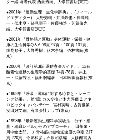
ター編 著者代表 西薗秀嗣、大修館書店(東京)
●2001年『運動生理・生化学辞典』、(フィール
ドエディター)、大野秀樹・井澤鉄也・長澤純
一・伏木亨・跡見順子・佐藤祐造・芳賀脩光
編、大修館書店(東京)
●2001年『骨格筋と運動』身体運動・栄養・健
康の生命科学Q＆A 96貢‐97貢・100貢‐101貢、
跡見順子，大野秀樹，伏木亨編、杏林書院(東
京)
●2000年『改訂第3版 運動療法ガイド』、13有
酸素性運動の生理学的基礎 74貢‐78貢、井上
一・武藤芳照・福田濶編著、日本医事新報社(東
京)
●1998年『呼吸－運動に対する応答とトレーニ
ング効果』、第4章 ガス交換と体力評価 2.アネ
ロビックキャパシテｲー、宮村実晴，古賀俊策，
安田好文編、有限会社ナップ(東京)
●1998年『最新運動生理科学実験法－分子・細
胞・組織レベルからのアプローチ』、田畑泉・
川中健太郎、３ 骨格筋の糖輸送速度の測定 217
貢‐220貢、今泉和彦，石原昭彦編、大修館書店