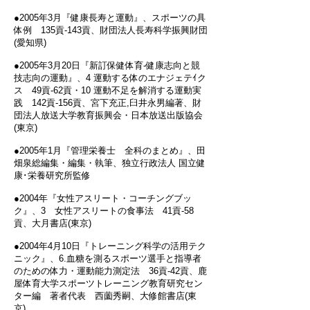
●2005年3月『健康長寿と運動』、スポーツの具
体例 135貢‐143貢、財団法人長寿科学振興財団
(愛知県)
●2005年3月20日『新訂保健体育-健康志向と競
技志向の運動』、4 運動する体のエナジェテｲク
ス 49貢‐62貢・10 運動不足を解消する運動実
践 142貢‐156貢、宮下充正,臼井永男編著、財
団法人放送大学教育振興会・日本放送出版協会
(東京)
●2005年1月『管理栄養士 全科のまとめ』、田
畑泉総編集・編集・執筆、独立行政法人 国立健
康･栄養研究所監修
●2004年『女性アスリート・コーチングブッ
ク』、3 女性アスリートの食事法 41貢‐58
貢、大月書店(東京)
●2004年4月10日『トレーニング科学の活用テク
ニック』、6.血糖を測るスポーツ選手と指導者
のための体力・運動能力測定法 36貢‐42貢、鹿
屋体育大学スポーツトレーニング教育研究セン
ター編 著者代表 西薗秀嗣、大修館書店(東
京)