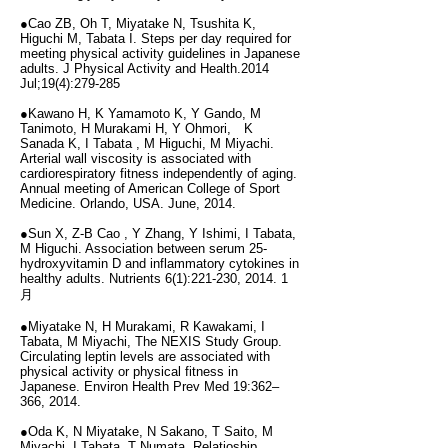
●Cao ZB, Oh T, Miyatake N, Tsushita K,
Higuchi M, Tabata I. Steps per day required for
meeting physical activity guidelines in Japanese
adults. J Physical Activity and Health.2014
Jul;19(4):279-285
●Kawano H, K Yamamoto K, Y Gando, M
Tanimoto, H Murakami H, Y Ohmori, K
Sanada K, I Tabata , M Higuchi, M Miyachi.
Arterial wall viscosity is associated with
cardiorespiratory fitness independently of aging.
Annual meeting of American College of Sport
Medicine. Orlando, USA. June, 2014.
●Sun X, Z-B Cao , Y Zhang, Y Ishimi, I Tabata,
M Higuchi. Association between serum 25-
hydroxyvitamin D and inflammatory cytokines in
healthy adults. Nutrients 6(1):221-230, 2014. 1
月
●Miyatake N, H Murakami, R Kawakami, I
Tabata, M Miyachi, The NEXIS Study Group.
Circulating leptin levels are associated with
physical activity or physical fitness in
Japanese. Environ Health Prev Med 19:362–
366, 2014.
●Oda K, N Miyatake, N Sakano, T Saito, M
Miyachi, I Tabata, T Numata. Relatioship