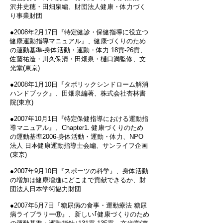
沢井史穂・田畑泉編、財団法人健康・体力づく
り事業財団
●2008年2月17日『特定健診・保健指導に役立つ
健康運動指導マニュアル』、健康づくりのため
の運動基準-身体活動・運動・体力 18貢‐26貢、
佐藤祐造・川久保清・田畑泉・樋口満監修、文
光堂(東京)
●2008年1月10日『タボリックシンドローム解消
ハンドブック』、田畑泉編著、株式会社杏林書
院(東京)
●2007年10月1日『特定保健指導における運動指
導マニュアル』、Chapter1. 健康づくりのため
の運動基準2006-身体活動・運動・体力、NPO
法人 日本健康運動指導士会編、サンライフ企画
(東京)
●2007年9月10日『スポーツの科学』、身体活動
の増加は健康増進にどこまで貢献できるか、財
団法人日本学術協力財団
●2007年5月7日『糖尿病の食事・運動療法 糖尿
病ライブラリー⑧』、新しい｢健康づくりのため