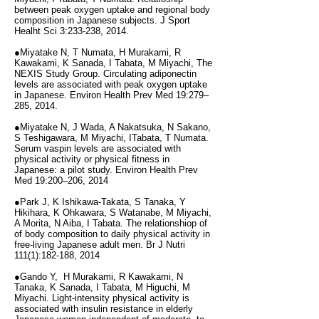
between peak oxygen uptake and regional body
composition in Japanese subjects. J Sport
Healht Sci 3:233-238, 2014.
●Miyatake N, T Numata, H Murakami, R
Kawakami, K Sanada, I Tabata, M Miyachi, The
NEXIS Study Group. Circulating adiponectin
levels are associated with peak oxygen uptake
in Japanese. Environ Health Prev Med 19:279–
285, 2014.
●Miyatake N, J Wada, A Nakatsuka, N Sakano,
S Teshigawara, M Miyachi, ITabata, T Numata.
Serum vaspin levels are associated with
physical activity or physical fitness in
Japanese: a pilot study. Environ Health Prev
Med 19:200–206, 2014
●Park J, K Ishikawa-Takata, S Tanaka, Y
Hikihara, K Ohkawara, S Watanabe, M Miyachi,
A Morita, N Aiba, I Tabata. The relationshiop of
of body composition to daily physical activity in
free-living Japanese adult men. Br J Nutri
111(1):182-188, 2014
●Gando Y, H Murakami, R Kawakami, N
Tanaka, K Sanada, I Tabata, M Higuchi, M
Miyachi. Light-intensity physical activity is
associated with insulin resistance in elderly