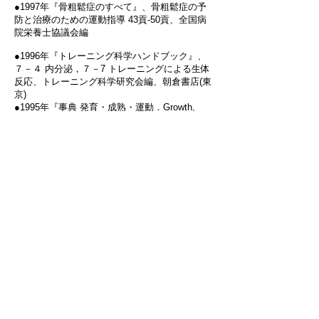
●1997年『骨粗鬆症のすべて』、骨粗鬆症の予
防と治療のための運動指導 43貢‐50貢、全国病
院栄養士協議会編
●1996年『トレーニング科学ハンドブック』、
７－４ 内分泌，７－7 トレーニングによる生体
反応、トレーニング科学研究会編、朝倉書店(東
京)
●1995年『事典 発育・成熟・運動．Growth,
Maturation, and Physical Activity』、13 発育期
の有酸素パワーと有酸素性作業能力 177貢‐186
貢・14 発育期の無酸素パワーと無酸素性作業能
力 187貢‐196貢、高石昌弘，小林寛道監訳、R.
M. Malina & C Bouchard 著（分担翻訳）、大修
館書店(東京)
●1994年『「ストップ・ザ・骨粗鬆症」』、骨
粗鬆症を運動で予防する、折茂肇・宗像伸子編
著、婦人生活社(東京)
●1992年『運動生理学－エネルギー・栄養・ヒ
ューマンパフォーマンス－第２版』、内分泌と
運動 332貢‐343貢、William D McArdle, Flank I.
Katch, Victor L. Katch著（分担翻訳）、杏林書
院(東京)