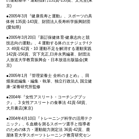
の運動基準・運動指針｣131貢‐135貢、文光堂(東
京)
●2005年3月『健康長寿と運動』、スポーツの具
体例 135貢‐143貢、財団法人長寿科学振興財団
(愛知県)
●2005年3月20日『新訂保健体育-健康志向と競
技志向の運動』、4 運動する体のエナジェテｲク
ス 49貢‐62貢・10 運動不足を解消する運動実践
142貢‐156貢、宮下充正,臼井永男編著、財団法
人放送大学教育振興会・日本放送出版協会(東
京)
●2005年1月『管理栄養士 全科のまとめ』、田
畑泉総編集・編集・執筆、独立行政法人 国立健
康･栄養研究所監修
●2004年『女性アスリート・コーチングブッ
ク』、3 女性アスリートの食事法 41貢‐58貢、
大月書店(東京)
●2004年4月10日『トレーニング科学の活用テク
ニック』、6.血糖を測るスポーツ選手と指導者
のための体力・運動能力測定法 36貢‐42貢、鹿
屋体育大学スポーツトレーニング教育研究セン