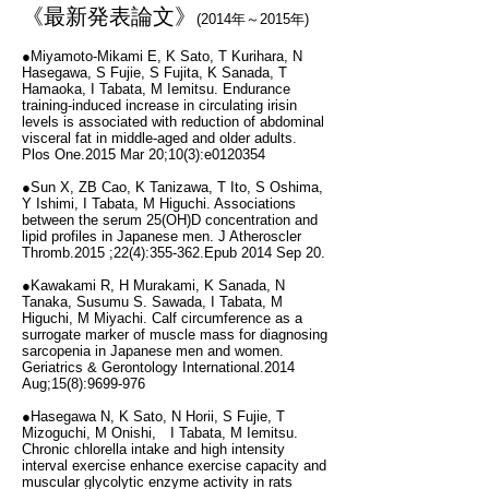
《最新発表論文》
(2014年～2015年)
●Miyamoto-Mikami E, K Sato, T Kurihara, N
Hasegawa, S Fujie, S Fujita, K Sanada, T
Hamaoka, I Tabata, M Iemitsu. Endurance
training-induced increase in circulating irisin
levels is associated with reduction of abdominal
visceral fat in middle-aged and older adults.
Plos One.2015 Mar 20;10(3):e0120354
●Sun X, ZB Cao, K Tanizawa, T Ito, S Oshima,
Y Ishimi, I Tabata, M Higuchi. Associations
between the serum 25(OH)D concentration and
lipid profiles in Japanese men. J Atheroscler
Thromb.2015 ;22(4):355-362.Epub 2014 Sep 20.
●Kawakami R, H Murakami, K Sanada, N
Tanaka, Susumu S. Sawada, I Tabata, M
Higuchi, M Miyachi. Calf circumference as a
surrogate marker of muscle mass for diagnosing
sarcopenia in Japanese men and women.
Geriatrics & Gerontology International.2014
Aug;15(8):
9699-976
●Hasegawa N, K Sato, N Horii, S Fujie, T
Mizoguchi, M Onishi, I Tabata, M Iemitsu.
Chronic chlorella intake and high intensity
interval exercise enhance exercise capacity and
muscular glycolytic enzyme activity in rats