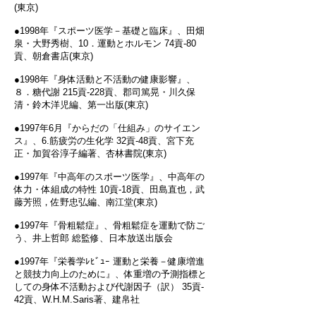
(東京)
●1998年『スポーツ医学－基礎と臨床』、田畑
泉・大野秀樹、10．運動とホルモン 74貢‐80
貢、朝倉書店(東京)
●1998年『身体活動と不活動の健康影響』、
８．糖代謝 215貢‐228貢、郡司篤晃・川久保
清・鈴木洋児編、第一出版(東京)
●1997年6月『からだの「仕組み」のサイエン
ス』、6.筋疲労の生化学 32貢‐48貢、宮下充
正・加賀谷淳子編著、杏林書院(東京)
●1997年『中高年のスポーツ医学』、中高年の
体力・体組成の特性 10貢‐18貢、田島直也，武
藤芳照，佐野忠弘編、南江堂(東京)
●1997年『骨粗鬆症』、骨粗鬆症を運動で防ご
う、井上哲郎 総監修、日本放送出版会
●1997年『栄養学ﾚﾋﾞｭｰ 運動と栄養－健康増進
と競技力向上のために』、体重増の予測指標と
しての身体不活動および代謝因子（訳） 35貢‐
42貢、W.H.M.Saris著、建帛社