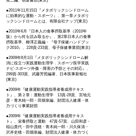
晃二編、朝倉書店(東京)
●2011年11月15日『メタボリックシンドローム
に効果的な運動・スポーツ』、第一章メタボリ
ックシンドロームとは、有限会社ナップ(東京)
●2010年6月『日本人の食事摂取基準（2010年
版）から何を読み取るか』、第2章日本人の食事
摂取基準、柳澤正義編・『母子保健ハンドブッ
ク2010』、228貢‐233貢、母子保健事業団(東京)
●2009年8月1日『メタボリックシンドローム解
消に役立つ実践運動生理学．スポーツ医学実践
ナビ-スポーツ外傷・障害の予防とその対応』、
299貢‐303貢、武藤芳照編著、日本医事新報社
(東京)
●2009年『健康運動実践指導者養成用テキス
ト』、第２章：運動生理学 13貢‐28貢、宮地元
彦・青木純一郎・田畑泉編、財団法人健康・体
力づくり事業財団
●2009年『健康運動実践指導者養成用テキス
ト』、栄養摂取と運動 47貢‐57貢、山田和彦・
稲山貴代・田中茂穂・青木純一郎・川久保清・
沢井史穂・田畑泉編、財団法人健康・体力づく